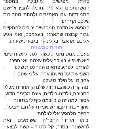
סדרת מפגשים מוגבלת במספר
המשתתפים ולאחריה תוכלו להבין וליישם
התמודדות עם האתגרים ולהנות מההורות
שלכם אף יותר.
המפגש או סדרת המפגשים יכולים להתקיים
עבור קבוצה שתארגנו בעצמכם, ואני אגיע
אליכם, או אצלי בקליניקה בגבעת ישעיהו.
הורות טבעונית
פעם... ממש מזמן... כשהחלטנו לעשות שינוי
הוא השפיע בעיקר עלינו עצמנו. ואז הפכנו
להורים. לפתע פתאום ההחלטות שלנו
משפיעות על מישהו אחר. על מישהם
אחרים. על הילדים שלנו.
ומה קורה כשהבחירות שלנו הן אחרות מכלל
הסביבה, וילדינו-כילדים, אינם מבינים מדוע
אסור, למה זה טוב וכמה כיף לי בתזונה
שהוריי בחרו עבורי ששומרת על חבריי בעלי
החיים מלהגיע אלי לצלחת.
יבואו ויגידו החבר'ה ששומעים זאת
לראשונה: בסדר, קל להגיד - קשה לבצע...