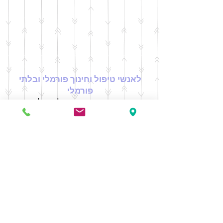
לאנשי טיפול וחינוך פורמלי ובלתי
פורמלי
בהרצאה עניינית וממוקדת למובילי, מדריכי,
מטפלי וחונכי קבוצות באשר הם, בהרצאה זו
נדבר על מגוון נושאים מאתגרים העולים
במהלך הזמנים ופוגשים אותנו, את הילדים
ואת הקבוצה - עם שאלות שלפעמים
המענה עליהן מורכב.
ניהול קבוצה: שיפור יכולות הדרכה: איגוד
מספר גורמים יחד וניהולם כגוף אחד.
בנייה וגיבוש קבוצה: כל אחד מגיע מבית כזה
או אחר, התזונה שונה, המנהגים שונים
וההרגלים אחרים. ההטרוגניות של הקבוצה