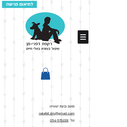
לתיאום פגישה
רקפת דפני-מן
מושב גבעת ישעיהו
rakefet.dm@gmail.com
טל':
054-5751331